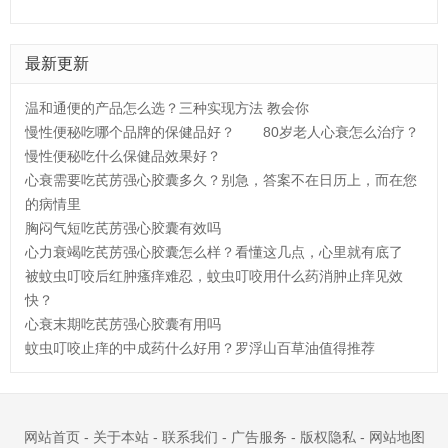
最新更新
温和通便的产品怎么选？三种实现方法 教会你
慢性便秘吃哪个品牌的保健品好？
80岁老人心衰怎么治疗？
慢性便秘吃什么保健品效果好？
心衰需要吃芪苈强心胶囊多久？别急，答案不在日历上，而在您
的病情里
胸闷气短吃芪苈强心胶囊有效吗
心力衰竭吃芪苈强心胶囊怎么样？看懂这几点，心里就有底了
被蚊虫叮咬后红肿瘙痒难忍，蚊虫叮咬用什么药消肿止痒见效
快？
心衰末期吃芪苈强心胶囊有用吗
蚊虫叮咬止痒的中成药什么好用？罗浮山百草油值得推荐
网站首页
-
关于本站
-
联系我们
-
广告服务
-
版权隐私
-
网站地图