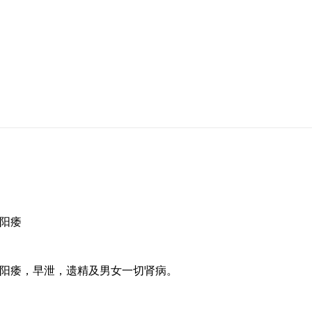
,阳痿
阳痿，早泄，遗精及男女一切肾病。