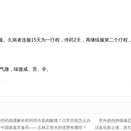
服。久病者连服15天为一疗程，停药2天，再继续服第二个疗程
气微，味微咸、苦、辛。
哪些药能缓解长时间劳作肌肉酸痛？日常劳损怎么办
意外损伤肿痛难
中国家庭常备药——玉林正骨水的优势有哪些？
活血化瘀止痛，跌