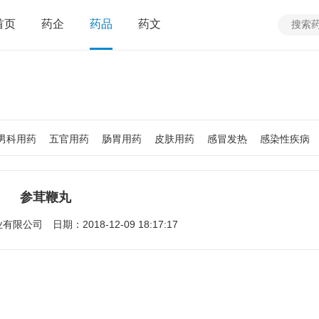
首页
药企
药品
药文
男科用药
五官用药
肠胃用药
皮肤用药
感冒发热
感染性疾病
质
老人用药
保健食品
皮肤疾病
性传播疾病
呼吸系统疾病
疾病
女性生殖及妊娠疾病
眼疾病
参茸鞭丸
业有限公司
日期：2018-12-09 18:17:17