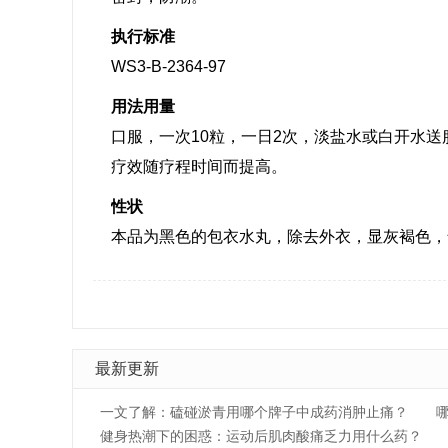
执行标准
WS3-B-2364-97
用法用量
口服，一次10粒，一日2次，淡盐水或白开水送
疗效随疗程时间而提高。
性状
本品为黑色的包衣水丸，除去外衣，显灰褐色，
最新更新
一文了解：磕碰淤青用哪个牌子中成药消肿止痛？
健身热潮下的困惑：运动后肌肉酸痛乏力用什么药？