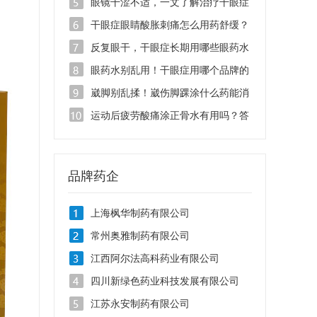
液管用吗？
眼镜干涩不适，一文了解治疗干眼症
的滴眼液有哪些品牌
干眼症眼睛酸胀刺痛怎么用药舒缓？
找准病根是关键
反复眼干，干眼症长期用哪些眼药水
安全不刺激？
眼药水别乱用！干眼症用哪个品牌的
眼药水治疗效果好？
崴脚别乱揉！崴伤脚踝涂什么药能消
肿止痛？
运动后疲劳酸痛涂正骨水有用吗？答
案在这里！
品牌药企
上海枫华制药有限公司
常州奥雅制药有限公司
江西阿尔法高科药业有限公司
四川新绿色药业科技发展有限公司
江苏永安制药有限公司