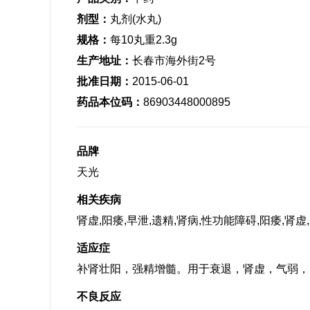
剂型：
丸剂(水丸)
规格：
每10丸重2.3g
生产地址：
长春市海外街2号
批准日期：
2015-06-01
药品本位码：
86903448000895
品牌
天光
相关疾病
肾虚,阳痿,早泄,遗精,肾病,性功能障碍,阳痿,肾虚
适应症
补肾壮阳，强精增髓。用于衰退，肾虚，气弱，
不良反应