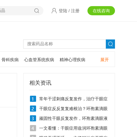
登陆
/
注册
在线咨询
骨科疾病
心血管系统疾病
精神心理疾病
展开
耳鼻咽喉疾病
神经系统疾病
肿瘤疾病
口腔疾病
相关资讯
常年干涩刺痛反复发作，治疗干眼症
用什么滴眼液
干眼症反反复复难根治？环孢素滴眼
液Ⅱ0.05%的作用有哪些
顽固性干眼反复发作，环孢素滴眼液
Ⅱ治疗干眼症效果好吗
一文看懂：干眼症用兹润环孢素滴眼