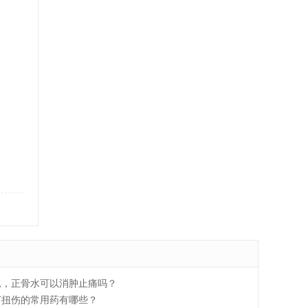
，
忍，正骨水可以消肿止痛吗？
打扭伤的常用药有哪些？