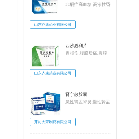
非酮症高血糖-高渗性昏
迷,2型糖尿病,糖尿病
山东齐康药业有限公司
西沙必利片
胃损伤,腹膜后疝,腹腔
动脉压迫综合
征,MarableSyndrome,
山东齐康药业有限公司
大肠梗阻,肠系膜上动脉
压迫综合征,Wilkie病,食
管炎
肾宁散胶囊
急性肾盂肾炎,慢性肾盂
肾炎,肾小球肾炎,肾小
球肾炎
开封大宋制药有限公司