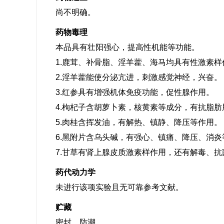
尚不明确。
药物毒理
本品具有壮阳强心，提高性机能等功能。
1.鹿茸、补骨脂、淫羊藿、海马均具有性激素样
2.淫羊藿能使分泌亢进，刺激感觉神经，兴奋。
3.红参具有增强机体免疫功能，促性腺作用。
4.枸杞子含胡萝卜素，核黄素等成分，有抗脂
5.肉桂含挥发油，有解热、镇静、降压等作用。
6.黑附片含乌头碱，有强心、镇痛、降压、消炎
7.甘草有肾上腺皮质激素样作用，还有解毒、
药代动力学
未进行该项实验且无可靠参考文献。
贮藏
密封，防潮。