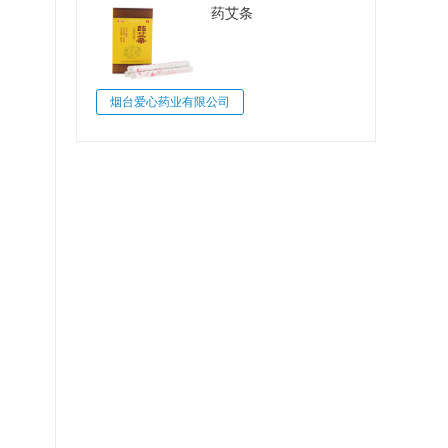
药艾条
烟台爱心药业有限公司