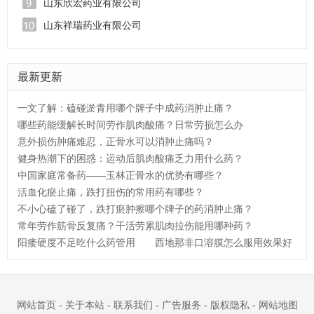
山东欣宏药业有限公司
山东祥瑞药业有限公司
最新更新
一文了解：磕碰淤青用哪个牌子中成药消肿止痛？
哪些药能缓解长时间劳作肌肉酸痛？日常劳损怎么办
意外损伤肿痛难忍，正骨水可以消肿止痛吗？
健身热潮下的困惑：运动后肌肉酸痛乏力用什么药？
中国家庭常备药——玉林正骨水的优势有哪些？
活血化瘀止痛，跌打扭伤的常用药有哪些？
不小心磕了碰了，跌打瘀肿擦哪个牌子的药消肿止痛？
常年劳作筋骨反复痛？干活劳累肌肉拉伤能用哪种药？
阳痿硬度不足吃什么药管用
西地那非口溶膜怎么服用效果好
网站首页
-
关于本站
-
联系我们
-
广告服务
-
版权隐私
-
网站地图