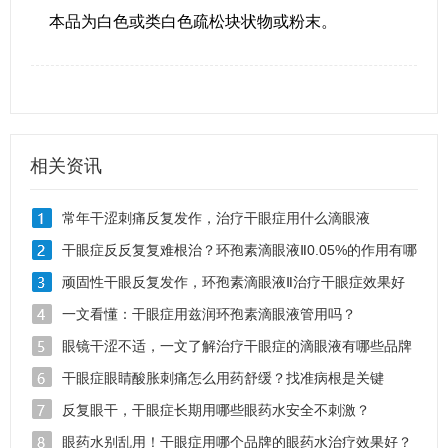
本品为白色或类白色疏松块状物或粉末。
相关资讯
常年干涩刺痛反复发作，治疗干眼症用什么滴眼液
干眼症反反复复难根治？环孢素滴眼液Ⅱ0.05%的作用有哪
些
顽固性干眼反复发作，环孢素滴眼液Ⅱ治疗干眼症效果好
吗
一文看懂：干眼症用兹润环孢素滴眼液管用吗？
眼镜干涩不适，一文了解治疗干眼症的滴眼液有哪些品牌
干眼症眼睛酸胀刺痛怎么用药舒缓？找准病根是关键
反复眼干，干眼症长期用哪些眼药水安全不刺激？
眼药水别乱用！干眼症用哪个品牌的眼药水治疗效果好？