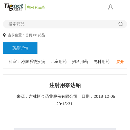
当前位置：
首页
>>
药品
药品详情
科室：
泌尿系统疾病
儿童用药
妇科用药
男科用药
展开
五官用药
肠胃用药
皮肤用药
感冒发热
感染性疾病
骨科疾病
心血管系统疾病
精神心理疾病
男科疾病
注射用奈达铂
儿科疾病
外科疾病
维生素与矿物质
老人用药
来源：
吉林恒金药业股份有限公司
日期：2018-12-05
保健食品
皮肤疾病
性传播疾病
呼吸系统疾病
20:15:31
耳鼻咽喉疾病
神经系统疾病
肿瘤疾病
口腔疾病
代谢疾病
风湿免疫系统疾病
血液和淋巴系统疾病