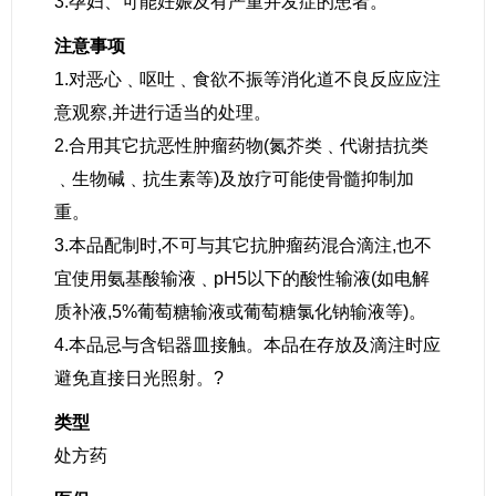
3.孕妇、可能妊娠及有严重并发症的患者。
注意事项
1.对恶心﹑呕吐﹑食欲不振等消化道不良反应应注
意观察,并进行适当的处理。
2.合用其它抗恶性肿瘤药物(氮芥类﹑代谢拮抗类
﹑生物碱﹑抗生素等)及放疗可能使骨髓抑制加
重。
3.本品配制时,不可与其它抗肿瘤药混合滴注,也不
宜使用氨基酸输液﹑pH5以下的酸性输液(如电解
质补液,5%葡萄糖输液或葡萄糖氯化钠输液等)。
4.本品忌与含铝器皿接触。本品在存放及滴注时应
避免直接日光照射。?
类型
处方药