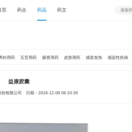
首页
药企
药品
药文
男科用药
五官用药
肠胃用药
皮肤用药
感冒发热
感染性疾病
质
老人用药
保健食品
皮肤疾病
性传播疾病
呼吸系统疾病
疾病
女性生殖及妊娠疾病
眼疾病
益康胶囊
股份有限公司
日期：2018-12-08 06:10:39