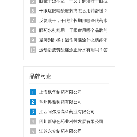
液管用吗？
眼镜干涩不适，一文了解治疗干眼症
的滴眼液有哪些品牌
干眼症眼睛酸胀刺痛怎么用药舒缓？
找准病根是关键
反复眼干，干眼症长期用哪些眼药水
安全不刺激？
眼药水别乱用！干眼症用哪个品牌的
眼药水治疗效果好？
崴脚别乱揉！崴伤脚踝涂什么药能消
肿止痛？
运动后疲劳酸痛涂正骨水有用吗？答
案在这里！
品牌药企
上海枫华制药有限公司
常州奥雅制药有限公司
江西阿尔法高科药业有限公司
四川新绿色药业科技发展有限公司
江苏永安制药有限公司