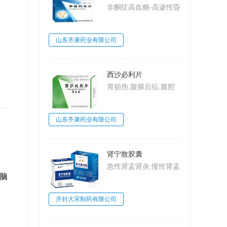
非酮症高血糖-高渗性昏
迷,2型糖尿病,糖尿病
山东齐康药业有限公司
西沙必利片
胃损伤,腹膜后疝,腹腔
动脉压迫综合
征,MarableSyndrome,
山东齐康药业有限公司
大肠梗阻,肠系膜上动脉
压迫综合征,Wilkie病,食
管炎
肾宁散胶囊
急性肾盂肾炎,慢性肾盂
脑
肾炎,肾小球肾炎,肾小
球肾炎
开封大宋制药有限公司