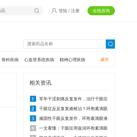
登陆
/
注册
在线咨询
骨科疾病
心血管系统疾病
精神心理疾病
展开
耳鼻咽喉疾病
神经系统疾病
肿瘤疾病
口腔疾病
相关资讯
常年干涩刺痛反复发作，治疗干眼症
用什么滴眼液
干眼症反反复复难根治？环孢素滴眼
液Ⅱ0.05%的作用有哪些
顽固性干眼反复发作，环孢素滴眼液
Ⅱ治疗干眼症效果好吗
一文看懂：干眼症用兹润环孢素滴眼