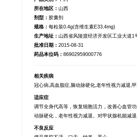
所在地区：
山西
剂型：
胶囊剂
规格：
每粒装0.4g(含维生素E33.4mg)
生产地址：
山西省风陵渡经济开发区工业大道1
批准日期：
2015-08-31
药品本位码：
86902959000776
相关疾病
冠心病,高血脂症,脑动脉硬化,老年性视力减退,
适应症
调节全身代高等，恢复细胞活力，改善心血管功
动脉硬化，老年性视力减退。对甲状腺机能减退
不良反应