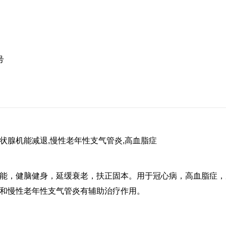
号
甲状腺机能减退,慢性老年性支气管炎,高血脂症
能，健脑健身，延缓衰老，扶正固本。用于冠心病，高血脂症，
和慢性老年性支气管炎有辅助治疗作用。