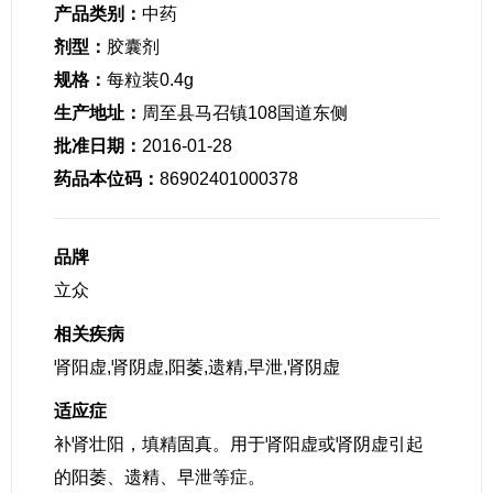
产品类别：
中药
剂型：
胶囊剂
规格：
每粒装0.4g
生产地址：
周至县马召镇108国道东侧
批准日期：
2016-01-28
药品本位码：
86902401000378
品牌
立众
相关疾病
肾阳虚,肾阴虚,阳萎,遗精,早泄,肾阴虚
适应症
补肾壮阳，填精固真。用于肾阳虚或肾阴虚引起
的阳萎、遗精、早泄等症。