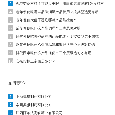
水？
视疲劳总不好？可能是干眼！用环孢素滴眼液Ⅱ效果好不
好？
老年便秘吃哪些品牌润肠产品管用？按类型选更靠谱
老年便秘大便干硬吃哪种产品能改善？
反复便秘吃什么产品调理？三类思路对照
经常便秘吃哪些品牌的产品能改善？按类型选不踩坑
反复便秘吃什么保健品温和调理？三个层级对症选
排便困难吃什么产品通便？三个层级选对才有用
心衰指标正常值是多少？
品牌药企
上海枫华制药有限公司
常州奥雅制药有限公司
江西阿尔法高科药业有限公司