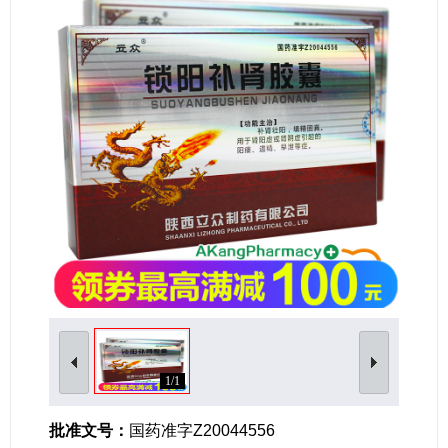
女性生殖及妊娠疾病
眼疾病
1/1
批准文号：
国药准字Z20044556