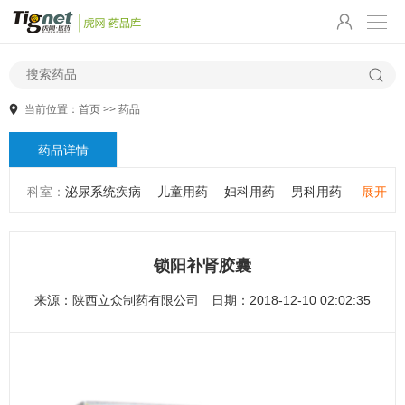
当前位置：
首页
>>
药品
药品详情
科室：
泌尿系统疾病
儿童用药
妇科用药
男科用药
展开
五官用药
肠胃用药
皮肤用药
感冒发热
感染性疾病
骨科疾病
心血管系统疾病
精神心理疾病
男科疾病
锁阳补肾胶囊
儿科疾病
外科疾病
维生素与矿物质
老人用药
来源：
陕西立众制药有限公司
日期：2018-12-10 02:02:35
保健食品
皮肤疾病
性传播疾病
呼吸系统疾病
耳鼻咽喉疾病
神经系统疾病
肿瘤疾病
口腔疾病
代谢疾病
风湿免疫系统疾病
血液和淋巴系统疾病