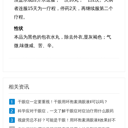
者连服15天为一疗程，停药2天，再继续服第二个
疗程。
性状
本品为黑色的包衣水丸，除去外衣,显灰褐色；气
微,味微咸、苦、辛。
相关资讯
干眼症一定要重视！干眼用环孢素滴眼液Ⅱ可以吗？
科学应对干眼症，一文了解干眼症对症治疗用什么眼药
水？
视疲劳总不好？可能是干眼！用环孢素滴眼液Ⅱ效果好不