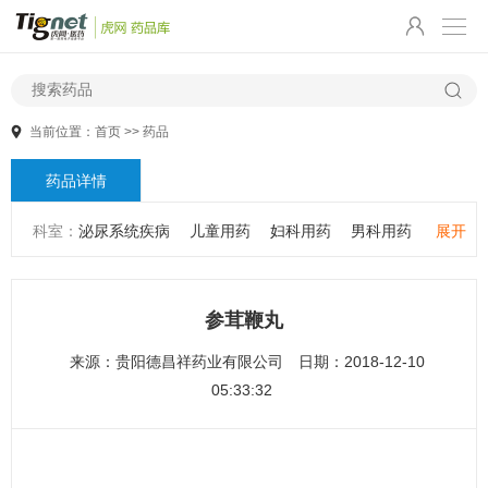
当前位置：
首页
>>
药品
药品详情
科室：
泌尿系统疾病
儿童用药
妇科用药
男科用药
展开
五官用药
肠胃用药
皮肤用药
感冒发热
感染性疾病
骨科疾病
心血管系统疾病
精神心理疾病
男科疾病
参茸鞭丸
儿科疾病
外科疾病
维生素与矿物质
老人用药
来源：
贵阳德昌祥药业有限公司
日期：2018-12-10
保健食品
皮肤疾病
性传播疾病
呼吸系统疾病
05:33:32
耳鼻咽喉疾病
神经系统疾病
肿瘤疾病
口腔疾病
代谢疾病
风湿免疫系统疾病
血液和淋巴系统疾病