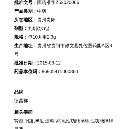
批准文号：
国药准字Z52020066
产品类别：
中药
所在地区：
贵州贵阳
剂型：
丸剂(水丸)
规格：
每10丸重2.3g
生产地址：
贵州省贵阳市修文县扎佐医药园A区8
号
批准日期：
2015-03-12
药品本位码：
86905415000860
品牌
德昌祥
相关疾病
肾虚,阳痿,早泄,遗精,肾病,性功能障碍,性功能障碍,