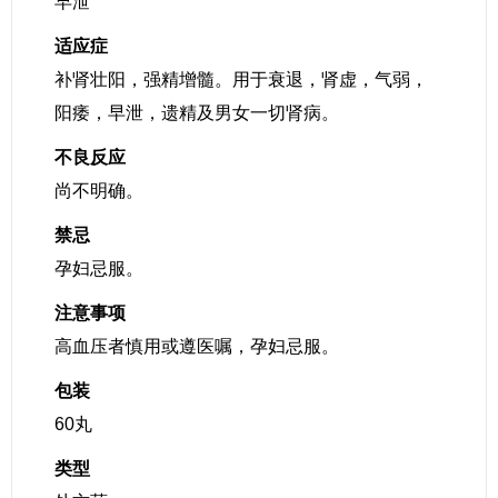
早泄
适应症
补肾壮阳，强精增髓。用于衰退，肾虚，气弱，
阳痿，早泄，遗精及男女一切肾病。
不良反应
尚不明确。
禁忌
孕妇忌服。
注意事项
高血压者慎用或遵医嘱，孕妇忌服。
包装
60丸
类型