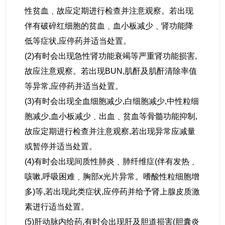
性贫血﹑故应定期进行检查并注意观察。若出现
伴有破碎红细胞的贫血﹑血小板减少﹑肾功能降
低等症状,应停药并适当处置。
(2)有时会出现急性肾功能衰竭等严重肾功能损害,
故应注意观察。若出现BUN,肌酐及肌酐清除率值
等异常,应停药并适当处置。
(3)有时会出现全血细胞减少,白细胞减少,中性粒细
胞减少,血小板减少﹑出血﹑贫血等骨髓功能抑制,
故应定期进行检查并注意观察,若出现异常应减量
或暂停并适当处置。
(4)有时会出现间质性肺炎﹑肺纤维症(伴有发热﹑
咳嗽,呼吸困难﹑胸部x光片异常。嗜酸性粒细胞增
多)等,若出现此类症状,应停药并给予肾上腺皮质激
素进行适当处置。
(5)肝动脉内给药,有时会出现肝及胆道损害(胆囊炎