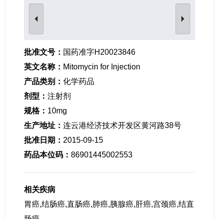
女性生殖及妊娠疾病
眼疾病
批准文号：
国药准字H20023846
英文名称：
Mitomycin for Injection
产品类别：
化学药品
剂型：
注射剂
规格：
10mg
生产地址：
连云港经济技术开发区黄河路38号
批准日期：
2015-09-15
药品本位码：
86901445002553
相关疾病
胃癌,结肠癌,直肠癌,肺癌,胰腺癌,肝癌,宫颈癌,结直
肠癌