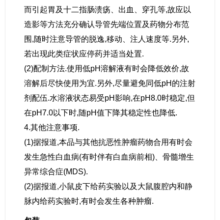
而引起胃及十二指肠溃疡、出血、穿孔等,故应以
造影等方法充分确认导管先端位置及药物分布范
围,随时注意导管的脱逸,移动、注人速度等.另外,
若出现此类症状应停药并适当处置.
(2)配制方法.使用低pH溶解液有时会降低效价,故
溶解后尽快使用为宜.另外,尽量避免同低pH的注射
剂配伍.水溶液状态易受pH影响,在pH8.0时稳定,但
在pH7.0以下时,随pH值下降其稳定性也降低.
4.其他注意事项.
(1)据报道,本品与其他抗恶性肿瘤药物合用有时会
发生急性白血病(有时伴有白血病前相)、骨髓增生
异常综合症(MDS).
(2)据报道,小鼠皮下给药实验以及大鼠腹腔内和静
脉内给药实验时,有时会发生各种肿瘤.