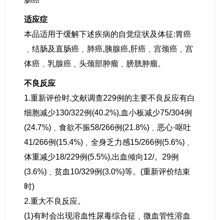
适应症
本品适用于缓解下述疾病的自觉症状及体征:胃癌
﹑结肠及直肠癌﹑肺癌,胰腺癌,肝癌﹑宫颈癌﹑宫
体癌﹑乳腺癌﹑头颈部肿瘤﹑膀胱肿瘤。
不良反应
1.重新评价时,文献调查229例的主要不良反应有白
细胞减少130/322例(40.2%),血小板减少75/304例
(24.7%)﹑食欲不振58/266例(21.8%)﹑恶心·呕吐
41/266例(15.4%)﹑全身乏力感15/266例(5.6%)﹑
体重减少18/229例(5.5%),出血倾向12/。29例
(3.6%)﹑贫血10/329例(3.0%)等。(重新评价结束
时)
2.重大不良反应。
(1)有时会出现溶血性尿毒综合征﹑微血管性溶血