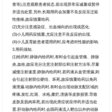
查等),注意观察患者状态.若出现异常应减量或暂停
并适当处置.另外,长期用药会加重不良反应呈迁延
性推移,故应慎重给药.
(2)充分注意感染症、出血倾向的出现或恶化.
(3)小儿用药应慎重,尤应注意不良反应的出现.
(4)小儿及育龄患者需用药时,应考虑对性腺的影响.
3.用药须知.
(1)给药时.静脉内给药时,有时会引起血管痛、静脉
炎,血栓,故应充分注意注射部位和注射方法等,尽量
减慢注射速度.静脉内给药时,若药液从血管泄漏,则
会引起注射部位硬结、坏死,故应慎重给药以免药
液泄漏.动脉内给药时,有时会出现动脉支配区域的
疼痛,发红,红斑、水疱,糜烂,溃疡等皮肤损害,导致
皮肤及肌肉坏死,若出现此类症状应停药并适当处
置.肝动脉内给药时,会因药液流人靶位以外的动脉