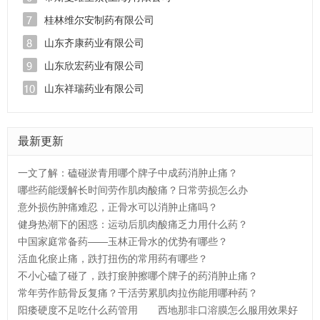
桂林维尔安制药有限公司
山东齐康药业有限公司
山东欣宏药业有限公司
山东祥瑞药业有限公司
最新更新
一文了解：磕碰淤青用哪个牌子中成药消肿止痛？
哪些药能缓解长时间劳作肌肉酸痛？日常劳损怎么办
意外损伤肿痛难忍，正骨水可以消肿止痛吗？
健身热潮下的困惑：运动后肌肉酸痛乏力用什么药？
中国家庭常备药——玉林正骨水的优势有哪些？
活血化瘀止痛，跌打扭伤的常用药有哪些？
不小心磕了碰了，跌打瘀肿擦哪个牌子的药消肿止痛？
常年劳作筋骨反复痛？干活劳累肌肉拉伤能用哪种药？
阳痿硬度不足吃什么药管用
西地那非口溶膜怎么服用效果好