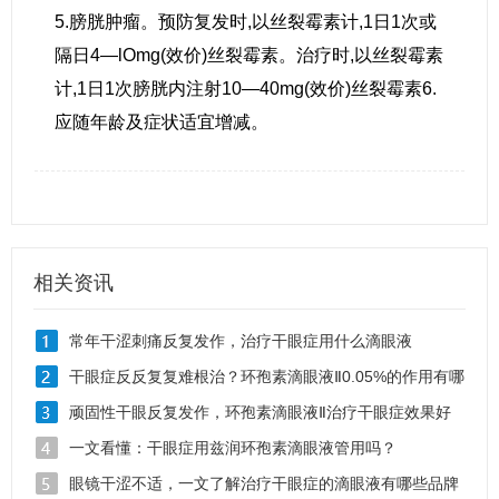
5.膀胱肿瘤。预防复发时,以丝裂霉素计,1日1次或
隔日4—lOmg(效价)丝裂霉素。治疗时,以丝裂霉素
计,1日1次膀胱内注射10—40mg(效价)丝裂霉素6.
应随年龄及症状适宜增减。
相关资讯
常年干涩刺痛反复发作，治疗干眼症用什么滴眼液
干眼症反反复复难根治？环孢素滴眼液Ⅱ0.05%的作用有哪
些
顽固性干眼反复发作，环孢素滴眼液Ⅱ治疗干眼症效果好
吗
一文看懂：干眼症用兹润环孢素滴眼液管用吗？
眼镜干涩不适，一文了解治疗干眼症的滴眼液有哪些品牌