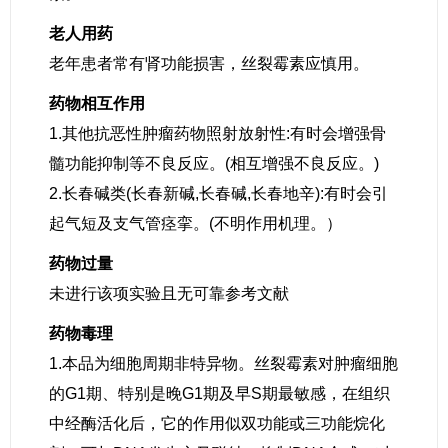
老人用药
老年患者常有肾功能损害，丝裂霉素应慎用。
药物相互作用
1.其他抗恶性肿瘤药物照射放射性:有时会增强骨
髓功能抑制等不良反应。(相互增强不良反应。)
2.长春碱类(长春新碱,长春碱,长春地辛):有时会引
起气短及支气管痉挛。(不明作用机理。）
药物过量
未进行该项实验且无可靠参考文献
药物毒理
1.本品为细胞周期非特异物。丝裂霉素对肿瘤细胞
的G1期、特别是晚G1期及早S期最敏感，在组织
中经酶活化后，它的作用似双功能或三功能烷化