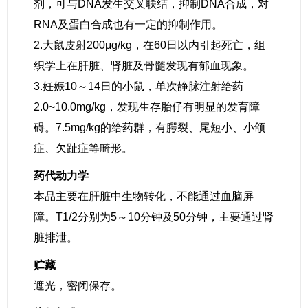
剂，可与DNA发生交叉联结，抑制DNA合成，对
RNA及蛋白合成也有一定的抑制作用。
2.大鼠皮射200μg/kg，在60日以内引起死亡，组
织学上在肝脏、肾脏及骨髓发现有郁血现象。
3.妊娠10～14日的小鼠，单次静脉注射给药
2.0~10.0mg/kg，发现生存胎仔有明显的发育障
碍。7.5mg/kg的给药群，有腭裂、尾短小、小颌
症、欠趾症等畸形。
药代动力学
本品主要在肝脏中生物转化，不能通过血脑屏
障。T1/2分别为5～10分钟及50分钟，主要通过肾
脏排泄。
贮藏
遮光，密闭保存。