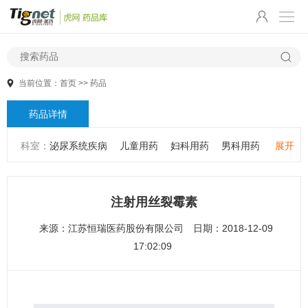
当前位置：
首页
>>
药品
药品详情
科室：
泌尿系统疾病
儿童用药
妇科用药
男科用药
展开
五官用药
肠胃用药
皮肤用药
感冒发热
感染性疾病
骨科疾病
心血管系统疾病
精神心理疾病
男科疾病
注射用丝裂霉素
儿科疾病
外科疾病
维生素与矿物质
老人用药
来源：
江苏恒瑞医药股份有限公司
日期：2018-12-09
保健食品
皮肤疾病
性传播疾病
呼吸系统疾病
17:02:09
耳鼻咽喉疾病
神经系统疾病
肿瘤疾病
口腔疾病
代谢疾病
风湿免疫系统疾病
血液和淋巴系统疾病