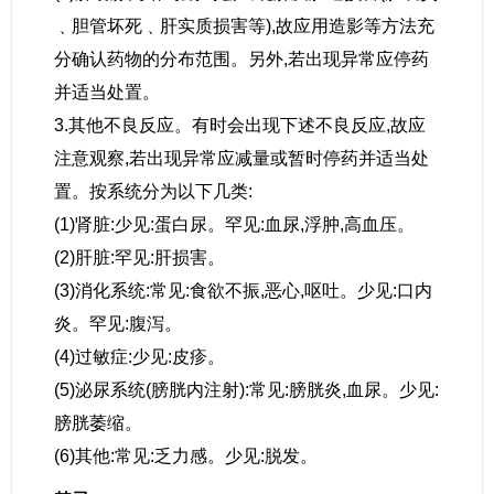
﹑胆管坏死﹑肝实质损害等),故应用造影等方法充
分确认药物的分布范围。另外,若出现异常应停药
并适当处置。
3.其他不良反应。有时会出现下述不良反应,故应
注意观察,若出现异常应减量或暂时停药并适当处
置。按系统分为以下几类:
(1)肾脏:少见:蛋白尿。罕见:血尿,浮肿,高血压。
(2)肝脏:罕见:肝损害。
(3)消化系统:常见:食欲不振,恶心,呕吐。少见:口内
炎。罕见:腹泻。
(4)过敏症:少见:皮疹。
(5)泌尿系统(膀胱内注射):常见:膀胱炎,血尿。少见:
膀胱萎缩。
(6)其他:常见:乏力感。少见:脱发。