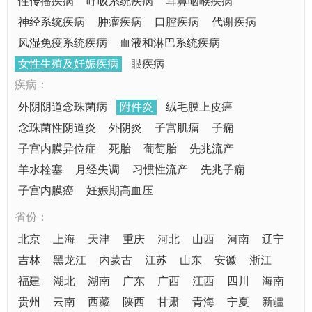
性传播疾病
呼吸系统疾病
耳鼻咽喉疾病
神经系统疾病
肿瘤疾病
口腔疾病
代谢疾病
风湿免疫系统疾病
血液和淋巴系统疾病
女性生殖及妊娠疾病
眼疾病
疾病：
外阴阴道念珠菌病
附件炎
绒毛膜上皮癌
念珠菌性阴道炎
外阴炎
子宫肌瘤
子痫
子宫内膜异位症
死胎
葡萄胎
先兆流产
羊水栓塞
月经失调
习惯性流产
先兆子痫
子宫内膜癌
妊娠期高血压
省份：
北京
上海
天津
重庆
河北
山西
河南
辽宁
吉林
黑龙江
内蒙古
江苏
山东
安徽
浙江
福建
湖北
湖南
广东
广西
江西
四川
海南
贵州
云南
西藏
陕西
甘肃
青海
宁夏
新疆