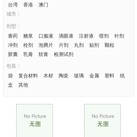
台湾
香港
澳门
城市：
剂型：
膏药
糖浆
口服液
滴眼液
注射液
喷剂
针剂
冲剂
栓剂
泡腾片
片剂
丸剂
贴剂
颗粒
胶囊
乳膏
软膏
检测试剂
包装：
袋
复合材料
木材
陶瓷
玻璃
金属
塑料
纸
盒
其他