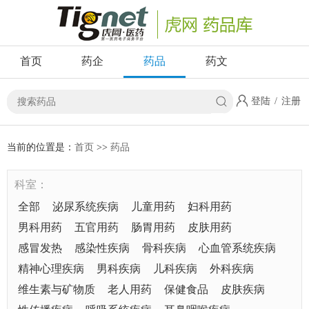
首页
药企
药品
药文
登陆
/
注册
当前的位置是：
首页
>>
药品
科室：
全部
泌尿系统疾病
儿童用药
妇科用药
男科用药
五官用药
肠胃用药
皮肤用药
感冒发热
感染性疾病
骨科疾病
心血管系统疾病
精神心理疾病
男科疾病
儿科疾病
外科疾病
维生素与矿物质
老人用药
保健食品
皮肤疾病