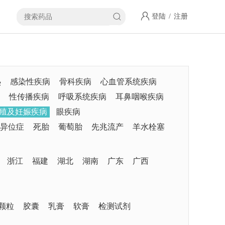
登陆
/
注册
热
感染性疾病
骨科疾病
心血管系统疾病
性传播疾病
呼吸系统疾病
耳鼻咽喉疾病
殖及妊娠疾病
眼疾病
异位症
死胎
葡萄胎
先兆流产
羊水栓塞
浙江
福建
湖北
湖南
广东
广西
颗粒
胶囊
乳膏
软膏
检测试剂