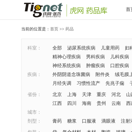
首
当前的位置是：
首页
>>
药品
科室：
全部
泌尿系统疾病
儿童用药
妇
精神心理疾病
男科疾病
儿科疾病
神经系统疾病
肿瘤疾病
口腔疾病
疾病：
外阴阴道念珠菌病
附件炎
绒毛膜
月经失调
习惯性流产
先兆子痫
省份：
北京
上海
天津
重庆
河北
山
江西
四川
海南
贵州
云南
西
城市：
剂型：
膏药
糖浆
口服液
滴眼液
注射