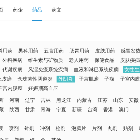
页
药企
药品
药文
科用药
男科用药
五官用药
肠胃用药
皮肤用药
感冒发
外科疾病
维生素与矿物质
老人用药
保健食品
皮肤疾病
代谢疾病
风湿免疫系统疾病
血液和淋巴系统疾病
女性生
上皮癌
念珠菌性阴道炎
外阴炎
子宫肌瘤
子痫
子宫内膜
子宫内膜癌
妊娠期高血压
西
河南
辽宁
吉林
黑龙江
内蒙古
江苏
山东
安徽
藏
陕西
甘肃
青海
宁夏
新疆
台湾
香港
澳门
液
喷剂
针剂
冲剂
栓剂
泡腾片
片剂
丸剂
贴剂