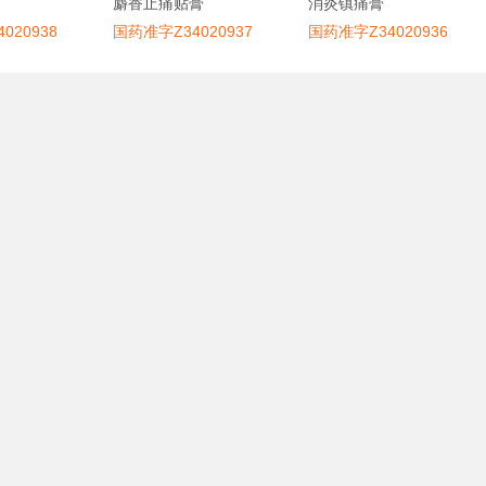
麝香止痛贴膏
消炎镇痛膏
020938
国药准字Z34020937
国药准字Z34020936