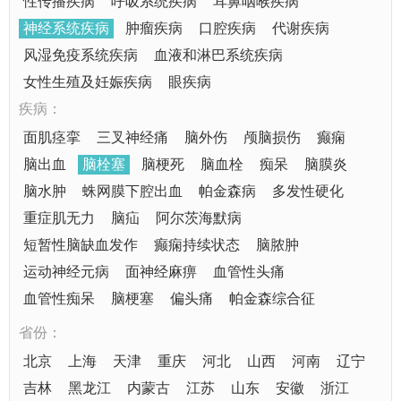
性传播疾病
呼吸系统疾病
耳鼻咽喉疾病
神经系统疾病
肿瘤疾病
口腔疾病
代谢疾病
风湿免疫系统疾病
血液和淋巴系统疾病
女性生殖及妊娠疾病
眼疾病
疾病：
面肌痉挛
三叉神经痛
脑外伤
颅脑损伤
癫痫
脑出血
脑栓塞
脑梗死
脑血栓
痴呆
脑膜炎
脑水肿
蛛网膜下腔出血
帕金森病
多发性硬化
重症肌无力
脑疝
阿尔茨海默病
短暂性脑缺血发作
癫痫持续状态
脑脓肿
运动神经元病
面神经麻痹
血管性头痛
血管性痴呆
脑梗塞
偏头痛
帕金森综合征
省份：
北京
上海
天津
重庆
河北
山西
河南
辽宁
吉林
黑龙江
内蒙古
江苏
山东
安徽
浙江