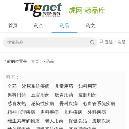
首页
药企
药品
药文
登陆
/
注册
当前的位置是：
首页
>>
药品
科室：
全部
泌尿系统疾病
儿童用药
妇科用药
男科用药
五官用药
肠胃用药
皮肤用药
感冒发热
感染性疾病
骨科疾病
心血管系统疾病
精神心理疾病
男科疾病
儿科疾病
外科疾病
维生素与矿物质
老人用药
保健食品
皮肤疾病