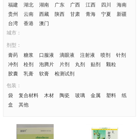
福建
湖北
湖南
广东
广西
江西
四川
海南
贵州
云南
西藏
陕西
甘肃
青海
宁夏
新疆
台湾
香港
澳门
城市：
剂型：
膏药
糖浆
口服液
滴眼液
注射液
喷剂
针剂
冲剂
栓剂
泡腾片
片剂
丸剂
贴剂
颗粒
胶囊
乳膏
软膏
检测试剂
包装：
袋
复合材料
木材
陶瓷
玻璃
金属
塑料
纸
盒
其他