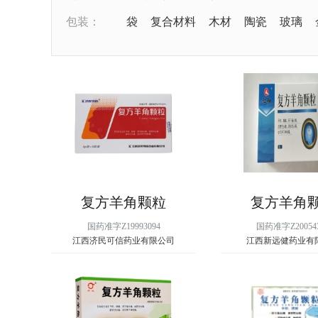
包装：
袋
复合材料
木材
陶瓷
玻璃
复方羊角颗粒
复方羊角
国药准字Z19993094
国药准字Z20054
江西济民可信药业有限公司
江西新远健药业有