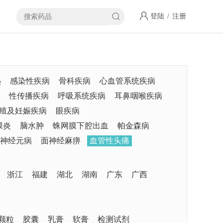
登陆
/
注册
热
感染性疾病
骨科疾病
心血管系统疾病
性传播疾病
呼吸系统疾病
耳鼻咽喉疾病
殖及妊娠疾病
眼疾病
膜炎
脑水肿
蛛网膜下腔出血
帕金森病
神经元病
面神经麻痹
血管性头痛
浙江
福建
湖北
湖南
广东
广西
颗粒
胶囊
乳膏
软膏
检测试剂