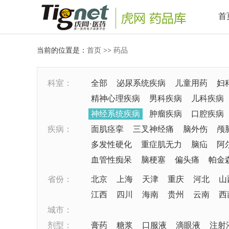
首
当前的位置是：
首页
>>
药品
科室：
全部
泌尿系统疾病
儿童用药
妇
精神心理疾病
男科疾病
儿科疾病
神经系统疾病
肿瘤疾病
口腔疾病
疾病：
面肌痉挛
三叉神经痛
脑外伤
颅
多发性硬化
重症肌无力
脑疝
阿
血管性痴呆
脑梗塞
偏头痛
帕金
省份：
北京
上海
天津
重庆
河北
山
江西
四川
海南
贵州
云南
西
城市：
剂型：
膏药
糖浆
口服液
滴眼液
注射