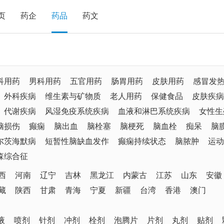
页
药企
药品
药文
科用药
男科用药
五官用药
肠胃用药
皮肤用药
感冒发
外科疾病
维生素与矿物质
老人用药
保健食品
皮肤疾病
代谢疾病
风湿免疫系统疾病
血液和淋巴系统疾病
女性生
脑损伤
癫痫
脑出血
脑栓塞
脑梗死
脑血栓
痴呆
脑
尔茨海默病
短暂性脑缺血发作
癫痫持续状态
脑脓肿
运动
森综合征
西
河南
辽宁
吉林
黑龙江
内蒙古
江苏
山东
安徽
藏
陕西
甘肃
青海
宁夏
新疆
台湾
香港
澳门
液
喷剂
针剂
冲剂
栓剂
泡腾片
片剂
丸剂
贴剂