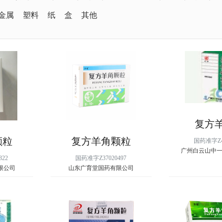
金属
塑料
纸
盒
其他
复方
颗粒
复方羊角颗粒
国药准字Z44
广州白云山中
322
国药准字Z37020497
限公司
山东广育堂国药有限公司