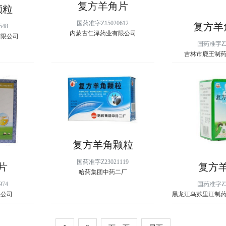
复方羊角片
颗粒
国药准字Z15020612
复方羊
548
内蒙古仁泽药业有限公司
有限公司
国药准字Z22
吉林市鹿王制
复方羊角颗粒
国药准字Z23021119
片
复方
哈药集团中药二厂
974
国药准字Z23
限公司
黑龙江乌苏里江制
公