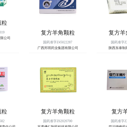
颗粒
复方羊角颗粒
复方羊
819
有限公司
国药准字Z45022287
国药准字Z20
广西邦琪药业集团有限公司
陕西东泰制
颗粒
复方羊角颗粒
复方
582
国药准字Z62020700
国药准字Z23
限责任公司
甘肃佛仁制药科技有限公司
四川德峰药