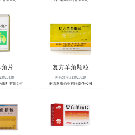
羊角片
复方羊角颗粒
020138
国药准字Z13020829
药四厂有限公司
承德燕峰药业有限责任公司