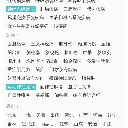
性传播疾病
呼吸系统疾病
耳鼻咽喉疾病
神经系统疾病
肿瘤疾病
口腔疾病
代谢疾病
风湿免疫系统疾病
血液和淋巴系统疾病
女性生殖及妊娠疾病
眼疾病
疾病：
面肌痉挛
三叉神经痛
脑外伤
颅脑损伤
癫痫
脑出血
脑栓塞
脑梗死
脑血栓
痴呆
脑膜炎
脑水肿
蛛网膜下腔出血
帕金森病
多发性硬化
重症肌无力
脑疝
阿尔茨海默病
短暂性脑缺血发作
癫痫持续状态
脑脓肿
运动神经元病
面神经麻痹
血管性头痛
血管性痴呆
脑梗塞
偏头痛
帕金森综合征
省份：
北京
上海
天津
重庆
河北
山西
河南
辽宁
吉林
黑龙江
内蒙古
江苏
山东
安徽
浙江