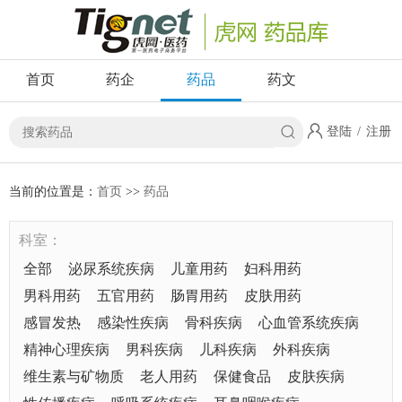
首页
药企
药品
药文
登陆
/
注册
当前的位置是：
首页
>>
药品
科室：
全部
泌尿系统疾病
儿童用药
妇科用药
男科用药
五官用药
肠胃用药
皮肤用药
感冒发热
感染性疾病
骨科疾病
心血管系统疾病
精神心理疾病
男科疾病
儿科疾病
外科疾病
维生素与矿物质
老人用药
保健食品
皮肤疾病