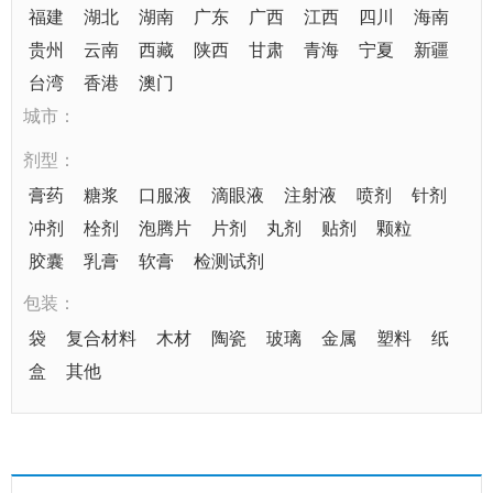
福建
湖北
湖南
广东
广西
江西
四川
海南
贵州
云南
西藏
陕西
甘肃
青海
宁夏
新疆
台湾
香港
澳门
城市：
剂型：
膏药
糖浆
口服液
滴眼液
注射液
喷剂
针剂
冲剂
栓剂
泡腾片
片剂
丸剂
贴剂
颗粒
胶囊
乳膏
软膏
检测试剂
包装：
袋
复合材料
木材
陶瓷
玻璃
金属
塑料
纸
盒
其他