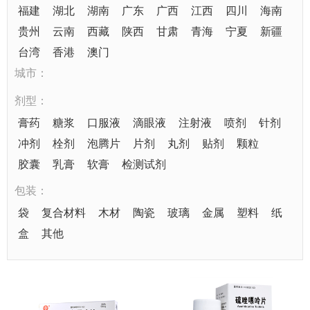
福建
湖北
湖南
广东
广西
江西
四川
海南
贵州
云南
西藏
陕西
甘肃
青海
宁夏
新疆
台湾
香港
澳门
城市：
剂型：
膏药
糖浆
口服液
滴眼液
注射液
喷剂
针剂
冲剂
栓剂
泡腾片
片剂
丸剂
贴剂
颗粒
胶囊
乳膏
软膏
检测试剂
包装：
袋
复合材料
木材
陶瓷
玻璃
金属
塑料
纸
盒
其他