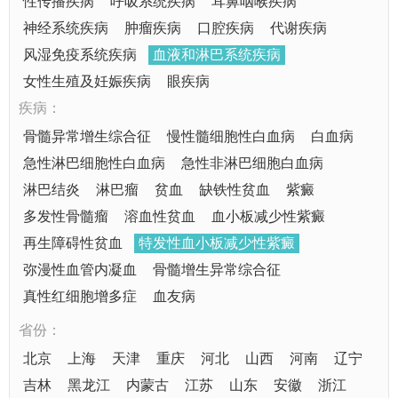
性传播疾病
呼吸系统疾病
耳鼻咽喉疾病
神经系统疾病
肿瘤疾病
口腔疾病
代谢疾病
风湿免疫系统疾病
血液和淋巴系统疾病
女性生殖及妊娠疾病
眼疾病
疾病：
骨髓异常增生综合征
慢性髓细胞性白血病
白血病
急性淋巴细胞性白血病
急性非淋巴细胞白血病
淋巴结炎
淋巴瘤
贫血
缺铁性贫血
紫癜
多发性骨髓瘤
溶血性贫血
血小板减少性紫癜
再生障碍性贫血
特发性血小板减少性紫癜
弥漫性血管内凝血
骨髓增生异常综合征
真性红细胞增多症
血友病
省份：
北京
上海
天津
重庆
河北
山西
河南
辽宁
吉林
黑龙江
内蒙古
江苏
山东
安徽
浙江