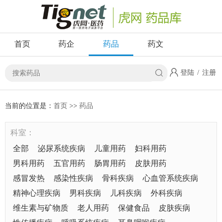
首页
药企
药品
药文
登陆
/
注册
当前的位置是：
首页
>>
药品
科室：
全部
泌尿系统疾病
儿童用药
妇科用药
男科用药
五官用药
肠胃用药
皮肤用药
感冒发热
感染性疾病
骨科疾病
心血管系统疾病
精神心理疾病
男科疾病
儿科疾病
外科疾病
维生素与矿物质
老人用药
保健食品
皮肤疾病