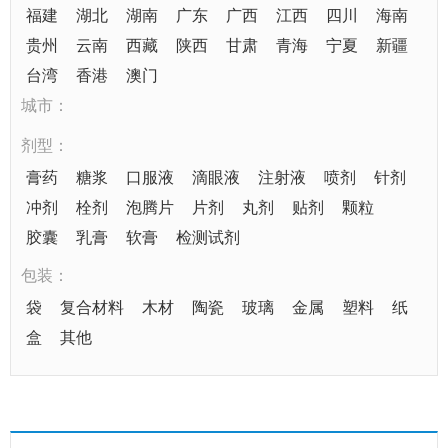
福建
湖北
湖南
广东
广西
江西
四川
海南
贵州
云南
西藏
陕西
甘肃
青海
宁夏
新疆
台湾
香港
澳门
城市：
剂型：
膏药
糖浆
口服液
滴眼液
注射液
喷剂
针剂
冲剂
栓剂
泡腾片
片剂
丸剂
贴剂
颗粒
胶囊
乳膏
软膏
检测试剂
包装：
袋
复合材料
木材
陶瓷
玻璃
金属
塑料
纸
盒
其他