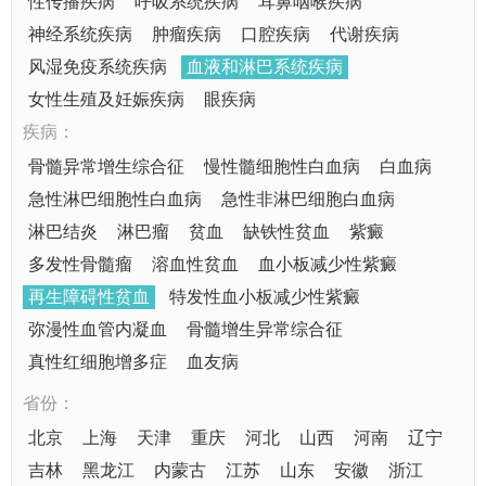
性传播疾病
呼吸系统疾病
耳鼻咽喉疾病
神经系统疾病
肿瘤疾病
口腔疾病
代谢疾病
风湿免疫系统疾病
血液和淋巴系统疾病
女性生殖及妊娠疾病
眼疾病
疾病：
骨髓异常增生综合征
慢性髓细胞性白血病
白血病
急性淋巴细胞性白血病
急性非淋巴细胞白血病
淋巴结炎
淋巴瘤
贫血
缺铁性贫血
紫癜
多发性骨髓瘤
溶血性贫血
血小板减少性紫癜
再生障碍性贫血
特发性血小板减少性紫癜
弥漫性血管内凝血
骨髓增生异常综合征
真性红细胞增多症
血友病
省份：
北京
上海
天津
重庆
河北
山西
河南
辽宁
吉林
黑龙江
内蒙古
江苏
山东
安徽
浙江