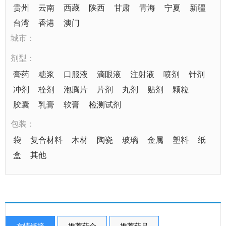
贵州
云南
西藏
陕西
甘肃
青海
宁夏
新疆
台湾
香港
澳门
城市：
剂型：
膏药
糖浆
口服液
滴眼液
注射液
喷剂
针剂
冲剂
栓剂
泡腾片
片剂
丸剂
贴剂
颗粒
胶囊
乳膏
软膏
检测试剂
包装：
袋
复合材料
木材
陶瓷
玻璃
金属
塑料
纸
盒
其他