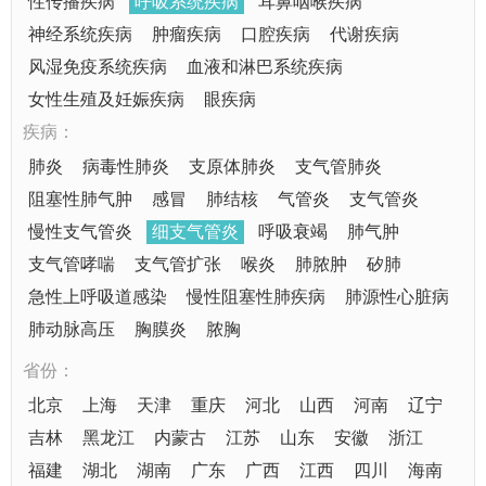
性传播疾病
呼吸系统疾病
耳鼻咽喉疾病
神经系统疾病
肿瘤疾病
口腔疾病
代谢疾病
风湿免疫系统疾病
血液和淋巴系统疾病
女性生殖及妊娠疾病
眼疾病
疾病：
肺炎
病毒性肺炎
支原体肺炎
支气管肺炎
阻塞性肺气肿
感冒
肺结核
气管炎
支气管炎
慢性支气管炎
细支气管炎
呼吸衰竭
肺气肿
支气管哮喘
支气管扩张
喉炎
肺脓肿
矽肺
急性上呼吸道感染
慢性阻塞性肺疾病
肺源性心脏病
肺动脉高压
胸膜炎
脓胸
省份：
北京
上海
天津
重庆
河北
山西
河南
辽宁
吉林
黑龙江
内蒙古
江苏
山东
安徽
浙江
福建
湖北
湖南
广东
广西
江西
四川
海南