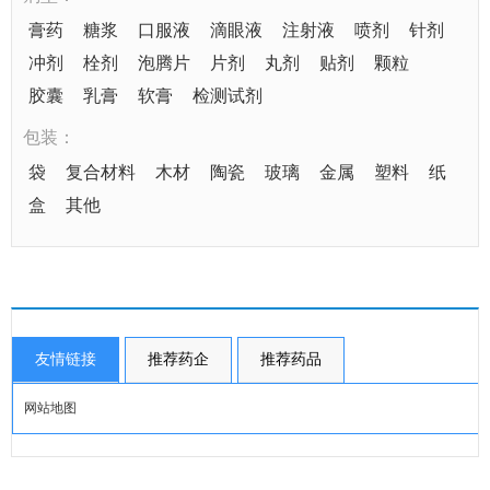
膏药
糖浆
口服液
滴眼液
注射液
喷剂
针剂
冲剂
栓剂
泡腾片
片剂
丸剂
贴剂
颗粒
胶囊
乳膏
软膏
检测试剂
包装：
袋
复合材料
木材
陶瓷
玻璃
金属
塑料
纸
盒
其他
友情链接
推荐药企
推荐药品
网站地图