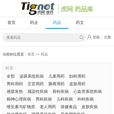
首页
药企
药品
药文
登陆
/
注册
当前的位置是：
首页
>>
药品
科室：
全部
泌尿系统疾病
儿童用药
妇科用药
男科用药
五官用药
肠胃用药
皮肤用药
感冒发热
感染性疾病
骨科疾病
心血管系统疾病
精神心理疾病
男科疾病
儿科疾病
外科疾病
维生素与矿物质
老人用药
保健食品
皮肤疾病