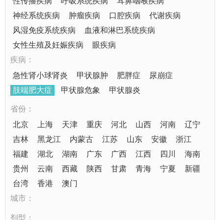
性传播疾病
呼吸系统疾病
耳鼻咽喉疾病
神经系统疾病
肿瘤疾病
口腔疾病
代谢疾病
风湿免疫系统疾病
血液和淋巴系统疾病
女性生殖及妊娠疾病
眼疾病
疾病：
急性肾小球肾炎
甲状腺肿
肥胖症
尿崩症
肢端肥大症
甲状腺危象
甲状腺炎
省份：
北京
上海
天津
重庆
河北
山西
河南
辽宁
吉林
黑龙江
内蒙古
江苏
山东
安徽
浙江
福建
湖北
湖南
广东
广西
江西
四川
海南
贵州
云南
西藏
陕西
甘肃
青海
宁夏
新疆
台湾
香港
澳门
城市：
剂型：