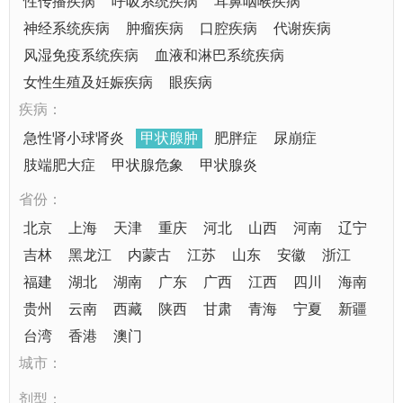
性传播疾病
呼吸系统疾病
耳鼻咽喉疾病
神经系统疾病
肿瘤疾病
口腔疾病
代谢疾病
风湿免疫系统疾病
血液和淋巴系统疾病
女性生殖及妊娠疾病
眼疾病
疾病：
急性肾小球肾炎
甲状腺肿
肥胖症
尿崩症
肢端肥大症
甲状腺危象
甲状腺炎
省份：
北京
上海
天津
重庆
河北
山西
河南
辽宁
吉林
黑龙江
内蒙古
江苏
山东
安徽
浙江
福建
湖北
湖南
广东
广西
江西
四川
海南
贵州
云南
西藏
陕西
甘肃
青海
宁夏
新疆
台湾
香港
澳门
城市：
剂型：