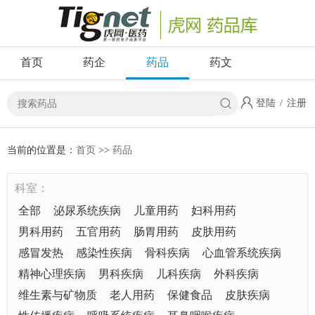
首页
药企
药品
药文
登陆
/
注册
当前的位置是：
首页
>>
药品
科室：
全部
泌尿系统疾病
儿童用药
妇科用药
男科用药
五官用药
肠胃用药
皮肤用药
感冒发热
感染性疾病
骨科疾病
心血管系统疾病
精神心理疾病
男科疾病
儿科疾病
外科疾病
维生素与矿物质
老人用药
保健食品
皮肤疾病