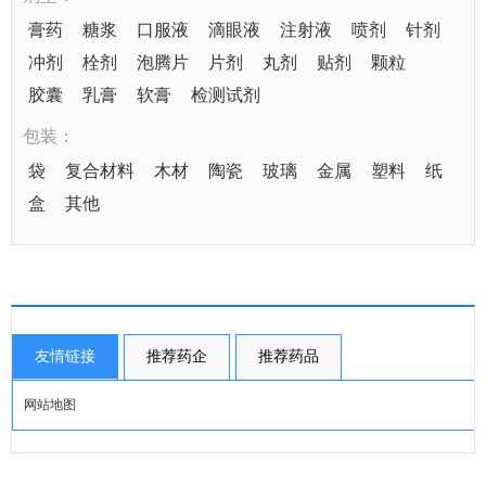
膏药
糖浆
口服液
滴眼液
注射液
喷剂
针剂
冲剂
栓剂
泡腾片
片剂
丸剂
贴剂
颗粒
胶囊
乳膏
软膏
检测试剂
包装：
袋
复合材料
木材
陶瓷
玻璃
金属
塑料
纸
盒
其他
友情链接
推荐药企
推荐药品
网站地图