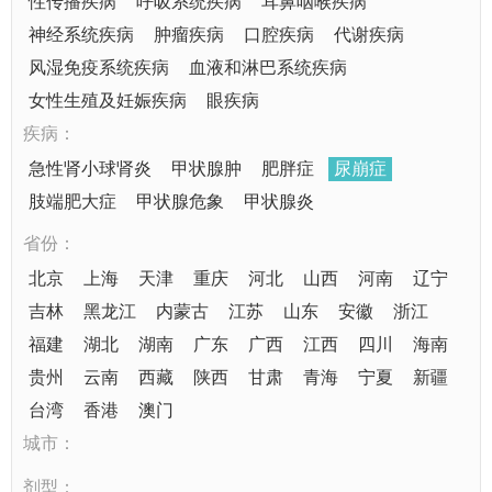
性传播疾病
呼吸系统疾病
耳鼻咽喉疾病
神经系统疾病
肿瘤疾病
口腔疾病
代谢疾病
风湿免疫系统疾病
血液和淋巴系统疾病
女性生殖及妊娠疾病
眼疾病
疾病：
急性肾小球肾炎
甲状腺肿
肥胖症
尿崩症
肢端肥大症
甲状腺危象
甲状腺炎
省份：
北京
上海
天津
重庆
河北
山西
河南
辽宁
吉林
黑龙江
内蒙古
江苏
山东
安徽
浙江
福建
湖北
湖南
广东
广西
江西
四川
海南
贵州
云南
西藏
陕西
甘肃
青海
宁夏
新疆
台湾
香港
澳门
城市：
剂型：