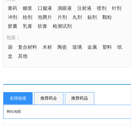
膏药
糖浆
口服液
滴眼液
注射液
喷剂
针剂
冲剂
栓剂
泡腾片
片剂
丸剂
贴剂
颗粒
胶囊
乳膏
软膏
检测试剂
包装：
袋
复合材料
木材
陶瓷
玻璃
金属
塑料
纸
盒
其他
友情链接
推荐药企
推荐药品
网站地图