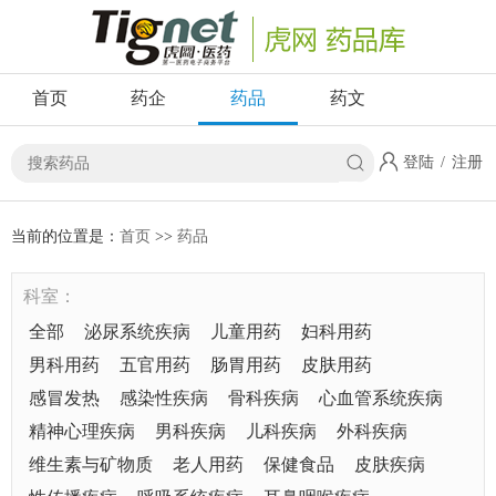
首页
药企
药品
药文
登陆
/
注册
当前的位置是：
首页
>>
药品
科室：
全部
泌尿系统疾病
儿童用药
妇科用药
男科用药
五官用药
肠胃用药
皮肤用药
感冒发热
感染性疾病
骨科疾病
心血管系统疾病
精神心理疾病
男科疾病
儿科疾病
外科疾病
维生素与矿物质
老人用药
保健食品
皮肤疾病