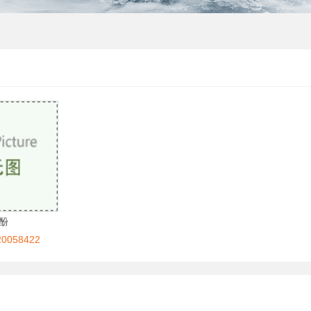
酚
058422