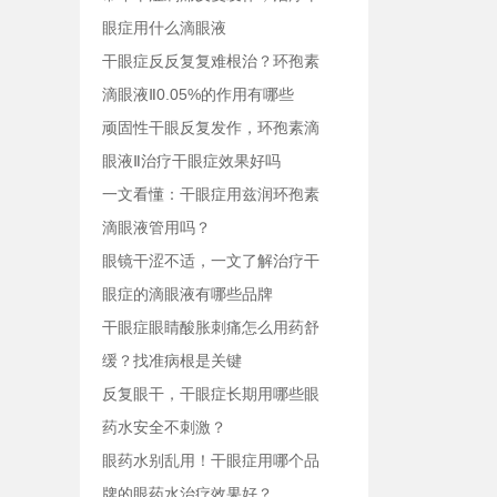
眼症用什么滴眼液
干眼症反反复复难根治？环孢素
滴眼液Ⅱ0.05%的作用有哪些
顽固性干眼反复发作，环孢素滴
眼液Ⅱ治疗干眼症效果好吗
一文看懂：干眼症用兹润环孢素
滴眼液管用吗？
眼镜干涩不适，一文了解治疗干
眼症的滴眼液有哪些品牌
干眼症眼睛酸胀刺痛怎么用药舒
缓？找准病根是关键
反复眼干，干眼症长期用哪些眼
药水安全不刺激？
眼药水别乱用！干眼症用哪个品
牌的眼药水治疗效果好？