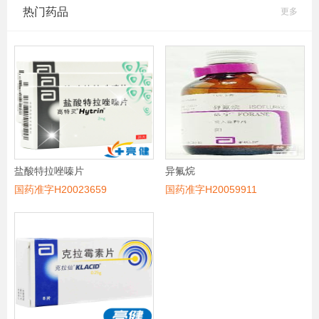
热门药品
更多
盐酸特拉唑嗪片
异氟烷
国药准字H20023659
国药准字H20059911