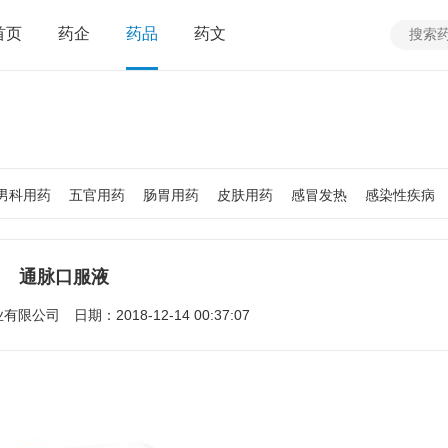
首页
药企
药品
药文
男科用药
五官用药
肠胃用药
皮肤用药
感冒发热
感染性疾病
质
老人用药
保健食品
皮肤疾病
性传播疾病
呼吸系统疾病
疾病
女性生殖及妊娠疾病
眼疾病
通脉口服液
业有限公司
日期：2018-12-14 00:37:07