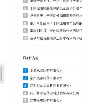
液管用吗？
眼镜干涩不适，一文了解治疗干眼症
的滴眼液有哪些品牌
干眼症眼睛酸胀刺痛怎么用药舒缓？
找准病根是关键
反复眼干，干眼症长期用哪些眼药水
安全不刺激？
眼药水别乱用！干眼症用哪个品牌的
眼药水治疗效果好？
崴脚别乱揉！崴伤脚踝涂什么药能消
肿止痛？
运动后疲劳酸痛涂正骨水有用吗？答
案在这里！
品牌药企
上海枫华制药有限公司
常州奥雅制药有限公司
江西阿尔法高科药业有限公司
四川新绿色药业科技发展有限公司
江苏永安制药有限公司