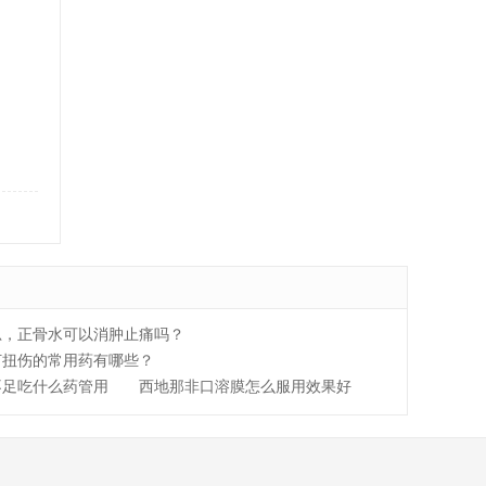
忍，正骨水可以消肿止痛吗？
打扭伤的常用药有哪些？
不足吃什么药管用
西地那非口溶膜怎么服用效果好