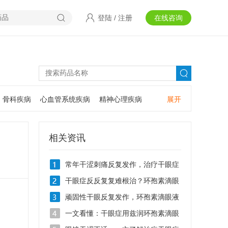
登陆
/
注册
在线咨询
骨科疾病
心血管系统疾病
精神心理疾病
展开
耳鼻咽喉疾病
神经系统疾病
肿瘤疾病
口腔疾病
相关资讯
常年干涩刺痛反复发作，治疗干眼症
用什么滴眼液
干眼症反反复复难根治？环孢素滴眼
液Ⅱ0.05%的作用有哪些
顽固性干眼反复发作，环孢素滴眼液
Ⅱ治疗干眼症效果好吗
一文看懂：干眼症用兹润环孢素滴眼