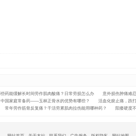
哪些药能缓解长时间劳作肌肉酸痛？日常劳损怎么办
意外损伤肿痛难
中国家庭常备药——玉林正骨水的优势有哪些？
活血化瘀止痛，跌
常年劳作筋骨反复痛？干活劳累肌肉拉伤能用哪种药？
阳痿硬度
网站首页
-
关于本站
-
联系我们
-
广告服务
-
版权隐私
-
网站地图