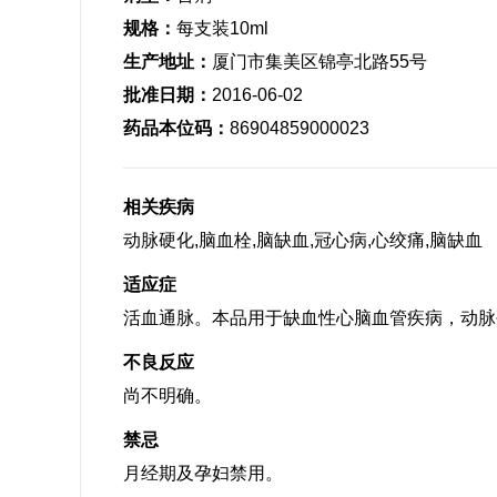
规格：
每支装10ml
生产地址：
厦门市集美区锦亭北路55号
批准日期：
2016-06-02
药品本位码：
86904859000023
相关疾病
动脉硬化,脑血栓,脑缺血,冠心病,心绞痛,脑缺血
适应症
活血通脉。本品用于缺血性心脑血管疾病，动脉
不良反应
尚不明确。
禁忌
月经期及孕妇禁用。