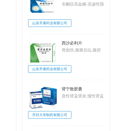
非酮症高血糖-高渗性昏
迷,2型糖尿病,糖尿病
山东齐康药业有限公司
西沙必利片
胃损伤,腹膜后疝,腹腔
动脉压迫综合
征,MarableSyndrome,
山东齐康药业有限公司
大肠梗阻,肠系膜上动脉
压迫综合征,Wilkie病,食
管炎
肾宁散胶囊
急性肾盂肾炎,慢性肾盂
肾炎,肾小球肾炎,肾小
球肾炎
开封大宋制药有限公司