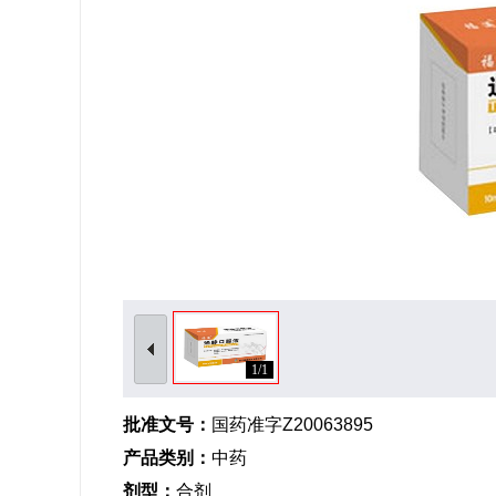
1/1
批准文号：
国药准字Z20063895
产品类别：
中药
剂型：
合剂