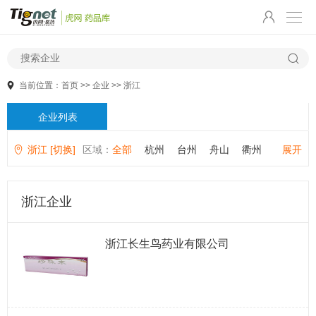
当前位置：
首页
>>
企业
>>
浙江
企业列表
浙江 [切换]
区域：
全部
杭州
台州
舟山
衢州
展开
金华
绍兴
湖州
嘉兴
温州
宁波
丽水
浙江企业
浙江长生鸟药业有限公司